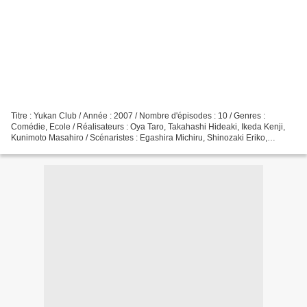
Titre : Yukan Club / Année : 2007 / Nombre d'épisodes : 10 / Genres :
Comédie, Ecole / Réalisateurs : Oya Taro, Takahashi Hideaki, Ikeda Kenji,
Kunimoto Masahiro / Scénaristes : Egashira Michiru, Shinozaki Eriko,
Yamaura Masahiro / Bande son : Yamashita...